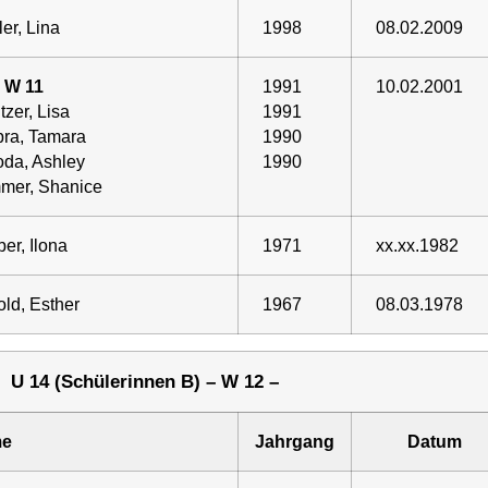
ler, Lina
1998
08.02.2009
 W 11
1991
10.02.2001
tzer, Lisa
1991
ra, Tamara
1990
da, Ashley
1990
mer, Shanice
er, Ilona
1971
xx.xx.1982
ld, Esther
1967
08.03.1978
U 14 (Schülerinnen B) – W 12 –
e
Jahrgang
Datum