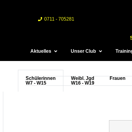
0711 - 705281
Aktuelles
Unser Club
Traini
Schülerinnen
Weibl. Jgd
Frauen
W7 - W15
W16 - W19