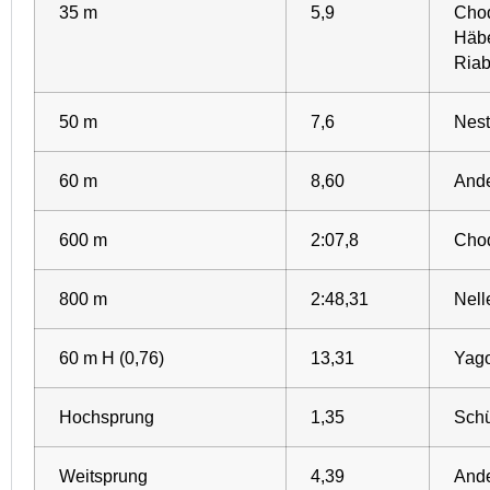
35 m
5,9
Choq
Häbe
Riab
50 m
7,6
Nest
60 m
8,60
Ande
600 m
2:07,8
Choq
800 m
2:48,31
Nell
60 m H (0,76)
13,31
Yago
Hochsprung
1,35
Schü
Weitsprung
4,39
Ande