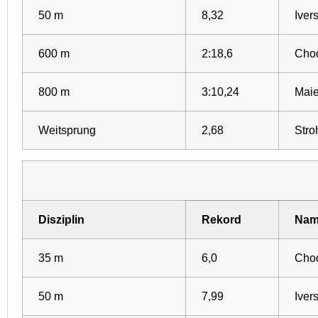
50 m
8,32
Iver
600 m
2:18,6
Choq
800 m
3:10,24
Maie
Weitsprung
2,68
Stro
Disziplin
Rekord
Nam
35 m
6,0
Choq
50 m
7,99
Iver