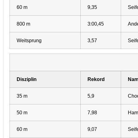
60 m
9,35
Seife
800 m
3:00,45
Ande
Weitsprung
3,57
Seife
Disziplin
Rekord
Nam
35 m
5,9
Choq
50 m
7,98
Ham
60 m
9,07
Seife