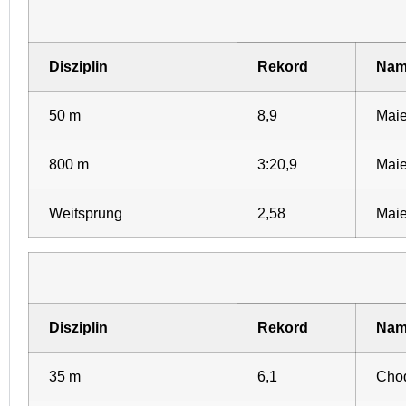
Disziplin
Rekord
Nam
50 m
8,9
Maie
800 m
3:20,9
Maie
Weitsprung
2,58
Maie
Disziplin
Rekord
Nam
35 m
6,1
Choq