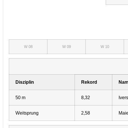
W 08
W 09
W 10
Disziplin
Rekord
Nam
50 m
8,32
Iver
Weitsprung
2,58
Maie