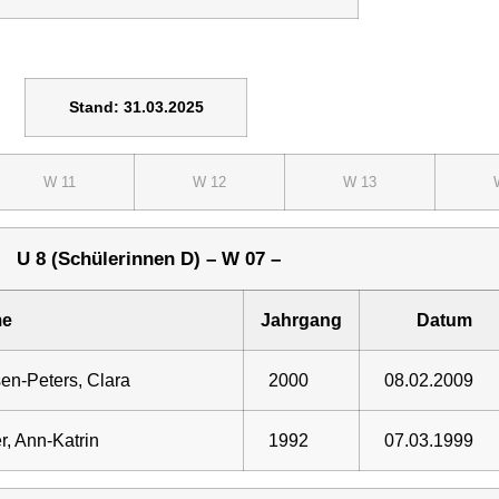
Stand: 31.03.2025
W 11
W 12
W 13
U 8 (Schülerinnen D) – W 07 –
e
Jahrgang
Datum
sen-Peters, Clara
2000
08.02.2009
r, Ann-Katrin
1992
07.03.1999