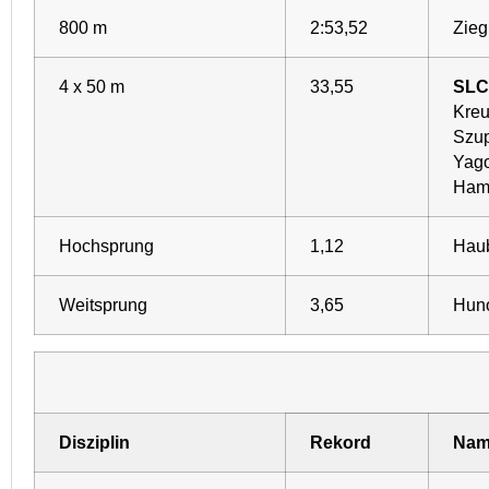
800 m
2:53,52
Zieg
4 x 50 m
33,55
SLC
Kreu
Szup
Yago
Ham
Hochsprung
1,12
Haub
Weitsprung
3,65
Huno
Disziplin
Rekord
Nam