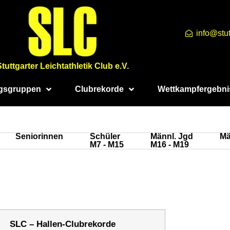
info@stut
Stuttgarter Leichtathletik Club e.V.
ngsgruppen
Clubrekorde
Wettkampfergebni
Seniorinnen
Schüler
Männl. Jgd
Mä
M7 - M15
M16 - M19
SLC – Hallen-Clubrekorde