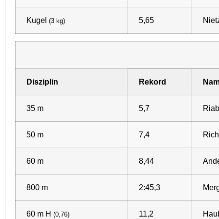
Kugel
5,65
Niet
(3 kg)
Disziplin
Rekord
Nam
35 m
5,7
Riab
50 m
7,4
Rich
60 m
8,44
Ande
800 m
2:45,3
Merg
60 m H
11,2
Haub
(0,76)