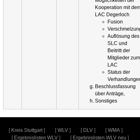
Möglichkeiten der
Kooperation mit de
LAC Degerloch
Fusion
Verschmelzun
Auflösung des
SLC und
Beitritt der
Mitglieder zum
LAC
Status der
Verhandlunge
Beschlussfassung
über Anträge,
Sonstiges
[
Kreis Stuttgart
] [
WLV
] [
DLV
] [
WMA
]
[
Ergebnislisten WLV
] [
Ergebnislisten WLV neu
]