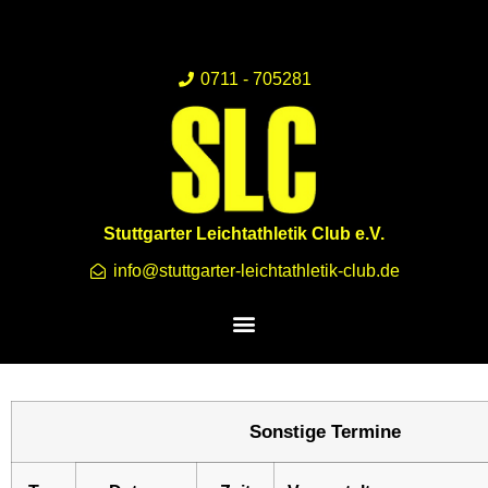
0711 - 705281
Stuttgarter Leichtathletik Club e.V.
info@stuttgarter-leichtathletik-club.de
Sonstige Termine