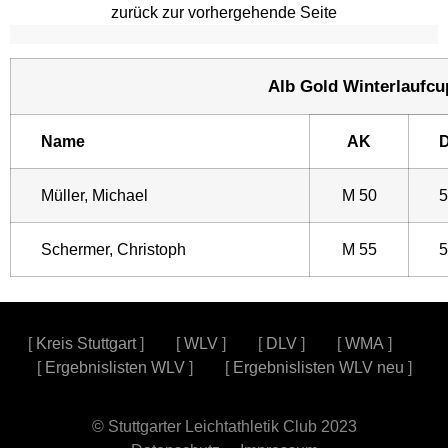
zurück zur vorhergehende Seite
Alb Gold Winterlaufcup
Name
AK
D
Müller, Michael
M 50
5
Schermer, Christoph
M 55
5
[
Kreis Stuttgart
] [
WLV
] [
DLV
] [
WMA
]
[
Ergebnislisten WLV
] [
Ergebnislisten WLV neu
]
© Stuttgarter Leichtathletik Club 2023