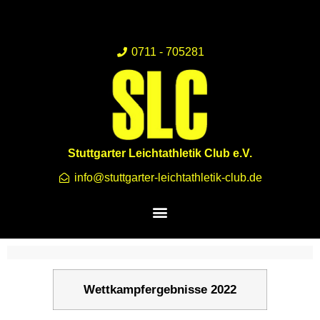
0711 - 705281
Stuttgarter Leichtathletik Club e.V.
info@stuttgarter-leichtathletik-club.de
Wettkampfergebnisse 2022