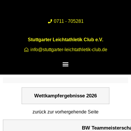
0711 - 705281
Stuttgarter Leichtathletik Club e.V.
info@stuttgarter-leichtathletik-club.de
Wettkampfergebnisse 2026
zurück zur vorhergehende Seite
BW Teammeisterschaf