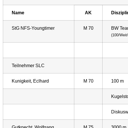
Name
AK
Diszipli
StG NFS-Youngtimer
M 70
BW Team
(100/Weit
Teilnehmer SLC
Kunigkeit, Eclhard
M 70
100 m
Kugels
Diskusw
Gutknecht, Wolfgang
M 75
3000 m