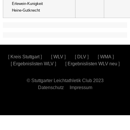
Erlewein-Kunigkeit
Heine-Gutknecht
[
Kreis Stuttgart
] [
WLV
] [
DLV
] [
WMA
]
[
Ergebnislisten WLV
] [
Ergebnislisten WLV neu
]
© Stuttgarter Leichtathletik Club 2023
Datenschutz
Impressum