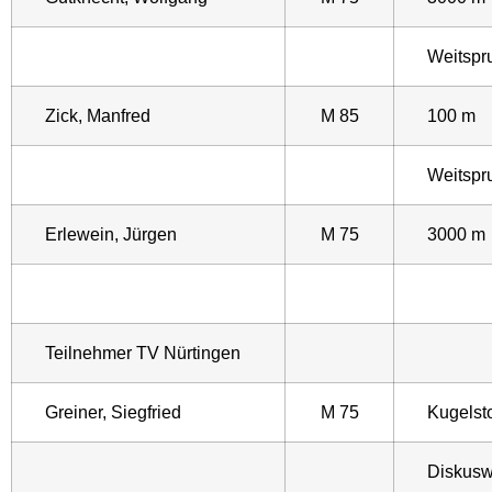
Weitsp
Zick, Manfred
M 85
100 m
Weitsp
Erlewein, Jürgen
M 75
3000 m
Teilnehmer TV Nürtingen
Greiner, Siegfried
M 75
Kugels
Diskusw