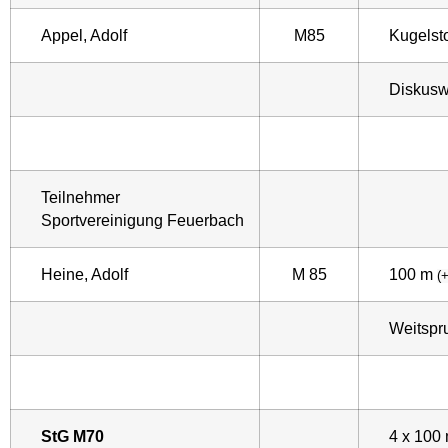
Appel, Adolf
M85
Kugels
Diskusw
Teilnehmer
Sportvereinigung Feuerbach
Heine, Adolf
M 85
100 m
(
Weitsp
StG M70
4 x 100