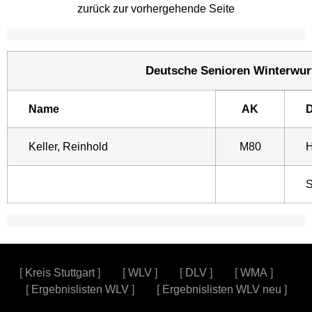
zurück zur vorhergehende Seite
Deutsche Senioren Winterwurf
Name
AK
D
Keller, Reinhold
M80
S
[
Kreis Stuttgart
] [
WLV
] [
DLV
] [
WMA
]
[
Ergebnislisten WLV
] [
Ergebnislisten WLV neu
]