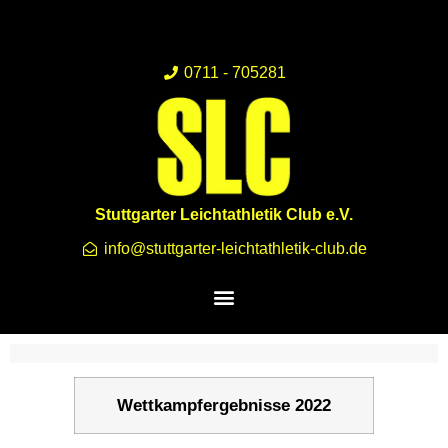
0711 - 705281
Stuttgarter Leichtathletik Club e.V.
info@stuttgarter-leichtathletik-club.de
Wettkampfergebnisse 2022