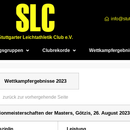
info@stut
Stuttgarter Leichtathletik Club e.V.
ngsgruppen
Clubrekorde
Wettkampfergebni
Wettkampfergebnisse 2023
zurück zur vorhergehende Seite
dionmeisterschaften der Masters, Götzis, 26. August 2023
sziplin
Leistung