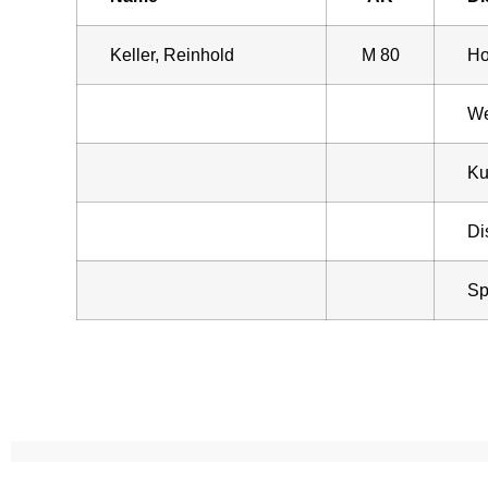
Keller, Reinhold
M 80
Ho
We
Ku
Di
Sp