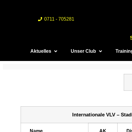
0711 - 705281
Aktuelles
Unser Club
Traini
Internationale VLV – Sta
Name
AK
Di