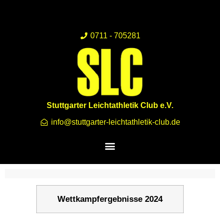
0711 - 705281
Stuttgarter Leichtathletik Club e.V.
info@stuttgarter-leichtathletik-club.de
Wettkampfergebnisse 2024