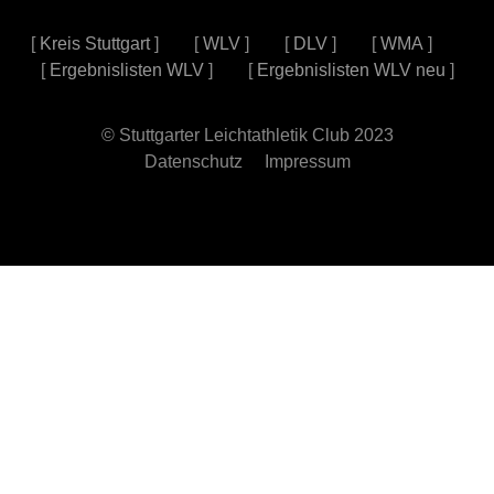
[
Kreis Stuttgart
] [
WLV
] [
DLV
] [
WMA
]
[
Ergebnislisten WLV
] [
Ergebnislisten WLV neu
]
© Stuttgarter Leichtathletik Club 2023
Datenschutz
Impressum