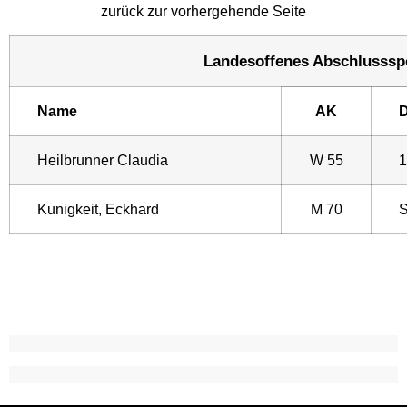
zurück zur vorhergehende Seite
Landesoffenes Abschlussspor
Name
AK
D
Heilbrunner Claudia
W 55
1
Kunigkeit, Eckhard
M 70
S