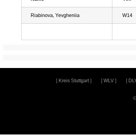
Riabinova, Yevgheniia
W14
[
Kreis Stuttgart
] [
WLV
] [
DL
©