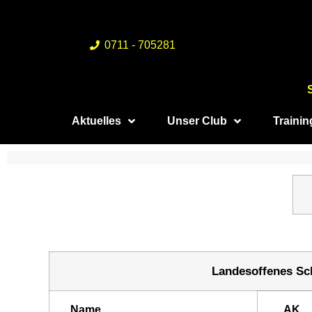
0711 - 705281
Aktuelles
Unser Club
Traini
Landesoffenes Sch
Name
AK