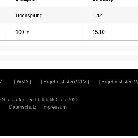
Hochsprung
1,42
100 m
15,10
V
] [
WMA
] [
Ergebnislisten WLV
] [
Ergebnislisten 
 Stuttgarter Leichtathletik Club 2023
Datenschutz
Impressum