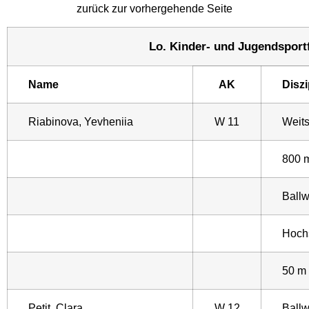
zurück zur vorhergehende Seite
Lo. Kinder- und Jugendsportf
Name
AK
Diszi
Riabinova, Yevheniia
W 11
Weit
800 
Ballw
Hoch
50 m
Petit, Clara
W 12
Ballw