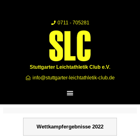
0711 - 705281
Stuttgarter Leichtathletik Club e.V.
info@stuttgarter-leichtathletik-club.de
Wettkampfergebnisse 2022