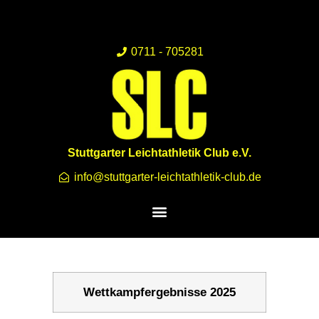
0711 - 705281
Stuttgarter Leichtathletik Club e.V.
info@stuttgarter-leichtathletik-club.de
Wettkampfergebnisse 2025