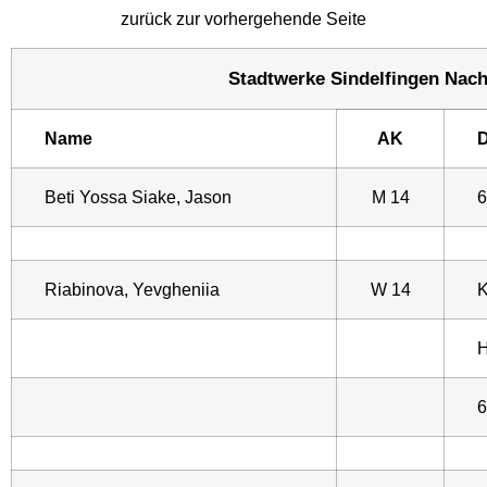
zurück zur vorhergehende Seite
Stadtwerke Sindelfingen Nach
Name
AK
D
Beti Yossa Siake, Jason
M 14
6
Riabinova, Yevgheniia
W 14
K
H
6