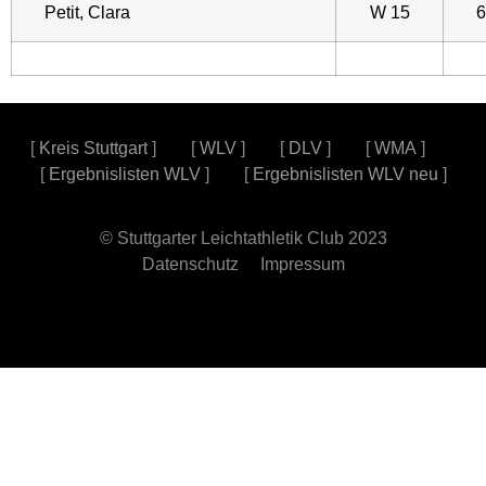
Petit, Clara
W 15
6
[
Kreis Stuttgart
] [
WLV
] [
DLV
] [
WMA
]
[
Ergebnislisten WLV
] [
Ergebnislisten WLV neu
]
© Stuttgarter Leichtathletik Club 2023
Datenschutz
Impressum