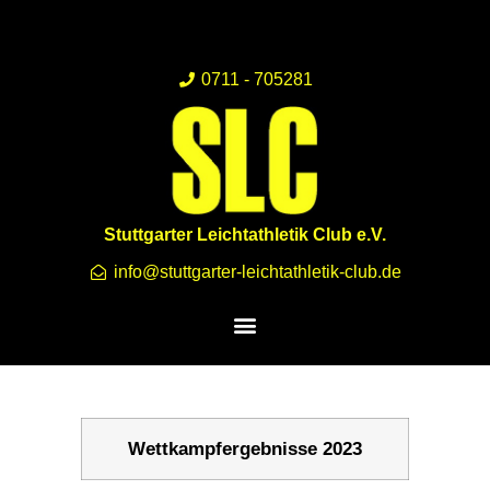
0711 - 705281
Stuttgarter Leichtathletik Club e.V.
info@stuttgarter-leichtathletik-club.de
Wettkampfergebnisse 2023