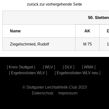
zurück zur vorhergehende Seite
50. Stetten
Name
AK
D
Ziegelschmied, Rudolf
M 75
1
[
Kreis Stuttgart
] [
WLV
] [
DLV
] [
WMA
]
[
Ergebnislisten WLV
] [
Ergebnislisten WLV neu
]
© Stuttgarter Leichtathletik Club 2023
Datenschutz
Impressum