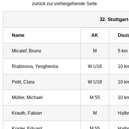
zurück zur vorhergehende Seite
32. Stuttgart
Name
AK
Diszi
Micalef, Bruno
M
5 km
Riabinova, Yevgheniia
W U16
10 k
Petit, Clara
W U18
10 k
Müller, Michael
M 55
10 k
Krauth, Fabian
M
Halb
Küster, Eduard
M 55
Halb