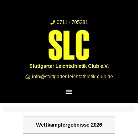
0711 - 705281
Stuttgarter Leichtathletik Club e.V.
info@stuttgarter-leichtathletik-club.de
Wettkampfergebnisse 2026