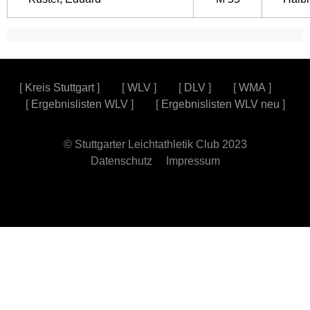
[
Kreis Stuttgart
] [
WLV
] [
DLV
] [
WMA
]
[
Ergebnislisten WLV
] [
Ergebnislisten WLV neu
]
© Stuttgarter Leichtathletik Club 2023
Datenschutz
Impressum