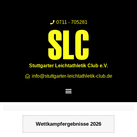
0711 - 705281
Stuttgarter Leichtathletik Club e.V.
info@stuttgarter-leichtathletik-club.de
Wettkampfergebnisse 2026