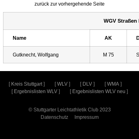
zurück zur vorhergehende Seite
WGV Straßen Me
Name
AK
D
Gutknecht, Wolfgang
M 75
S
[
Kreis Stuttgart
] [
WLV
] [
DLV
] [
WMA
]
[
Ergebnislisten WLV
] [
Ergebnislisten WLV neu
]
© Stuttgarter Leichtathletik Club 2023
Datenschutz
Impressum