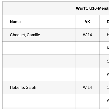
Württ. U16-Meiste
Name
AK
D
Choquet, Camille
W 14
H
K
S
W
Häberle, Sarah
W 14
1
W