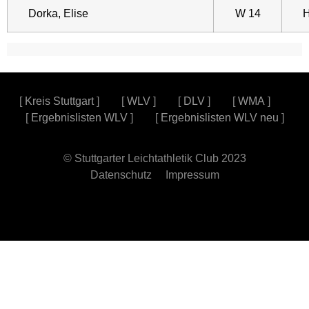
Dorka, Elise
W 14
H
[
Kreis Stuttgart
] [
WLV
] [
DLV
] [
WMA
]
[
Ergebnislisten WLV
] [
Ergebnislisten WLV neu
]
© Stuttgarter Leichtathletik Club 2023
Datenschutz
Impressum