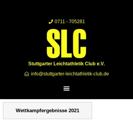
0711 - 705281
Stuttgarter Leichtathletik Club e.V.
info@stuttgarter-leichtathletik-club.de
Wettkampfergebnisse 2021