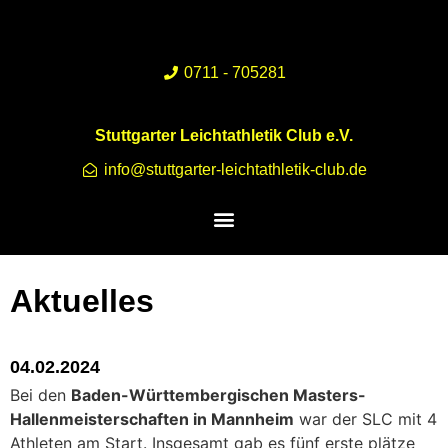
0711 - 705281
Stuttgarter Leichtathletik Club e.V.
info@stuttgarter-leichtathletik-club.de
Aktuelles
04.02.2024
Bei den
Baden-Württembergischen Masters-
Hallenmeisterschaften in Mannheim
war der SLC mit 4
Athleten am Start. Insgesamt gab es fünf erste plätze