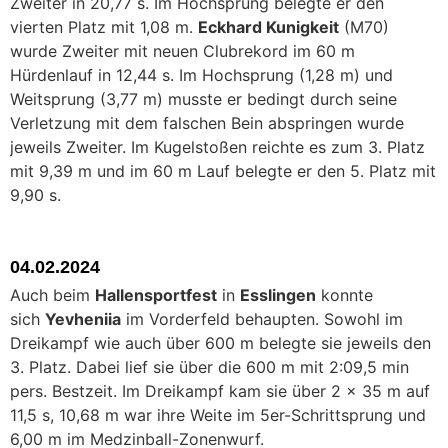
Zweiter in 20,77 s. Im Hochsprung belegte er den
vierten Platz mit 1,08 m.
Eckhard Kunigkeit
(M70)
wurde Zweiter mit neuen Clubrekord im 60 m
Hürdenlauf in 12,44 s. Im Hochsprung (1,28 m) und
Weitsprung (3,77 m) musste er bedingt durch seine
Verletzung mit dem falschen Bein abspringen wurde
jeweils Zweiter. Im Kugelstoßen reichte es zum 3. Platz
mit 9,39 m und im 60 m Lauf belegte er den 5. Platz mit
9,90 s.
04.02.2024
Auch beim
Hallensportfest
in
Esslingen
konnte
sich
Yevheniia
im Vorderfeld behaupten. Sowohl im
Dreikampf wie auch über 600 m belegte sie jeweils den
3. Platz. Dabei lief sie über die 600 m mit 2:09,5 min
pers. Bestzeit. Im Dreikampf kam sie über 2 x 35 m auf
11,5 s, 10,68 m war ihre Weite im 5er-Schrittsprung und
6,00 m im Medzinball-Zonenwurf.